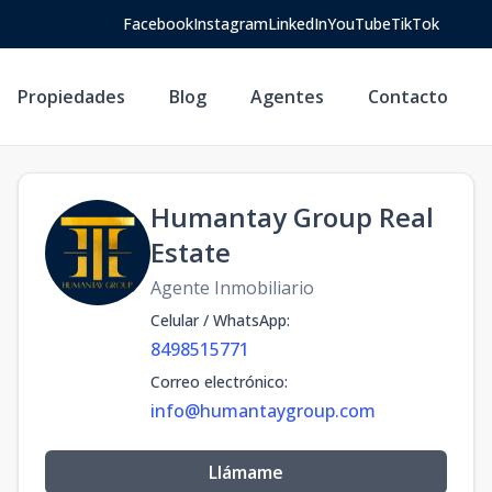
Facebook
Instagram
LinkedIn
YouTube
TikTok
Propiedades
Blog
Agentes
Contacto
Humantay Group Real
Estate
Agente Inmobiliario
Celular / WhatsApp
:
8498515771
Correo electrónico
:
info@humantaygroup.com
Llámame