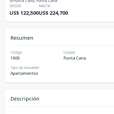
Punta Cana
,
Punta Cana
DESDE
HASTA
US$ 122,500
US$ 224,700
Resumen
Código
:
Ciudad
:
1606
Punta Cana
Tipo de inmueble
:
Apartamentos
Descripción