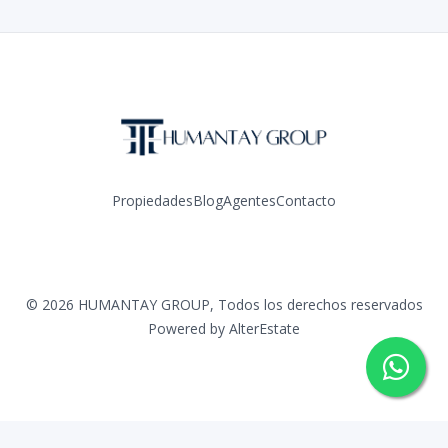
Propiedades
Blog
Agentes
Contacto
Facebook
Instagram
LinkedIn
YouTube
TikTok
©
2026
HUMANTAY GROUP
,
Todos los derechos reservados
Powered by
AlterEstate