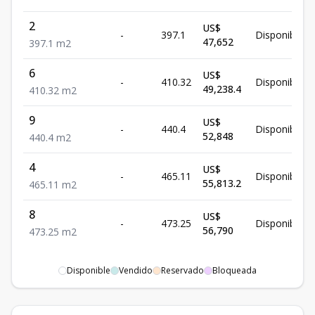
2
US$
-
397.1
Disponible
47,652
397.1
m2
6
US$
-
410.32
Disponible
49,238.4
410.32
m2
9
US$
-
440.4
Disponible
52,848
440.4
m2
4
US$
-
465.11
Disponible
55,813.2
465.11
m2
8
US$
-
473.25
Disponible
56,790
473.25
m2
Disponible
Vendido
Reservado
Bloqueada