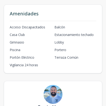
2
3
1
80
m2
80
m2
Amenidades
Acceso Discapacitados
Balcón
Casa Club
Estacionamiento techado
Gimnasio
Lobby
Piscina
Portero
Portón Eléctrico
Terraza Común
Vigilancia 24 horas