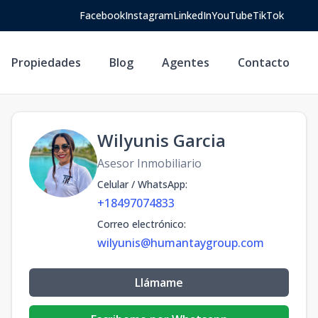
Facebook
Instagram
LinkedIn
YouTube
TikTok
Propiedades
Blog
Agentes
Contacto
Wilyunis Garcia
Asesor Inmobiliario
Celular / WhatsApp
:
+18497074833
Correo electrónico
:
wilyunis@humantaygroup.com
Llámame