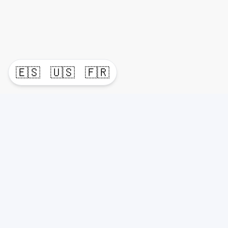
🇪🇸
🇺🇸
🇫🇷