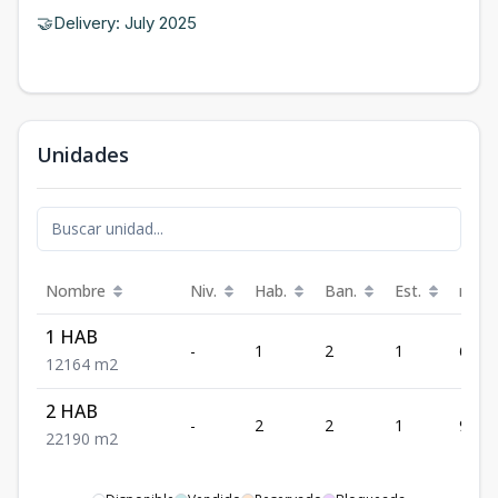
🤝Delivery: July 2025
Unidades
Nombre
Niv.
Hab.
Ban.
Est.
m²
1 HAB
-
1
2
1
64
1
2
1
64
m2
2 HAB
-
2
2
1
90
2
2
1
90
m2