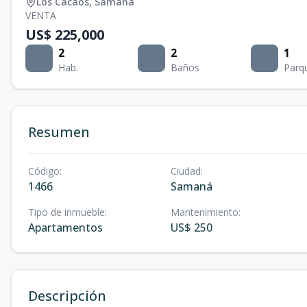
Los Cacaos
,
Samaná
VENTA
US$ 225,000
2
2
1
Hab.
Baños
Parq
Resumen
Código
:
Ciudad
:
1466
Samaná
Tipo de inmueble
:
Mantenimiento
:
Apartamentos
US$ 250
Descripción