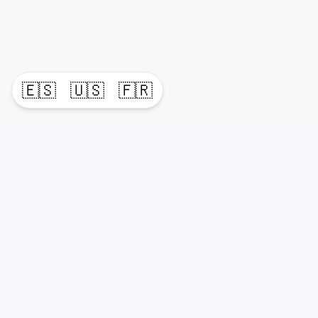
🇪🇸
🇺🇸
🇫🇷