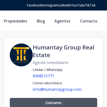
Facebook
Instagram
LinkedIn
YouTube
TikTok
Propiedades
Blog
Agentes
Contacto
Humantay Group Real
Estate
Agente Inmobiliario
Celular / WhatsApp
:
8498515771
Correo electrónico
:
info@humantaygroup.com
Llámame