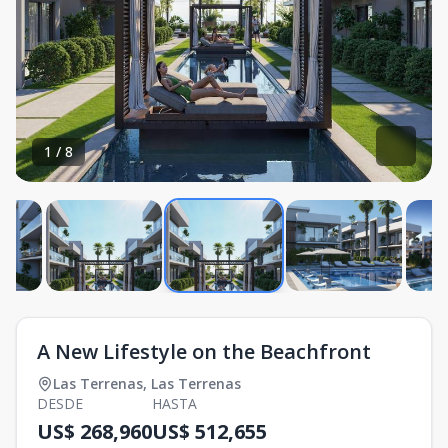
1
/
8
A New Lifestyle on the Beachfront
Las Terrenas
,
Las Terrenas
DESDE
HASTA
US$ 268,960
US$ 512,655