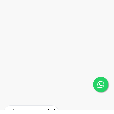
🇪🇸
🇺🇸
🇫🇷