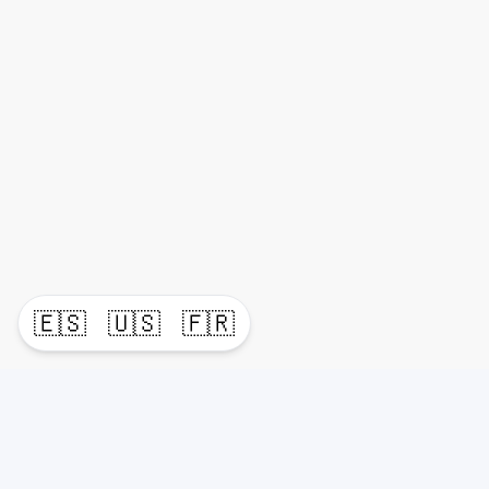
🇪🇸
🇺🇸
🇫🇷