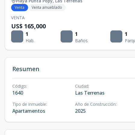
Playa Punta Popy
,
Las Terrenas
Venta
Venta amueblado
VENTA
US$ 165,000
1
1
1
Hab.
Baños
Parq
Resumen
Código
:
Ciudad
:
1640
Las Terrenas
Tipo de inmueble
:
Año de Construcción
:
Apartamentos
2025