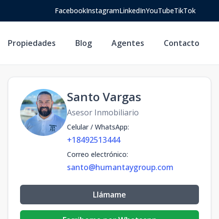
Facebook
Instagram
LinkedIn
YouTube
TikTok
Propiedades
Blog
Agentes
Contacto
Santo Vargas
Asesor Inmobiliario
Celular / WhatsApp
:
+18492513444
Correo electrónico
:
santo@humantaygroup.com
Llámame